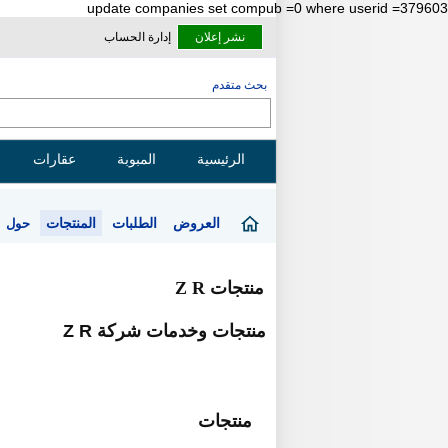
update companies set compub =0 where userid =379603
نشر إعلان
إدارة الحساب
بحث متقدم
الرئيسية
المبوبة
عقارات
العروض
الطلبات
المنتجات
حول
منتجات Z R
منتجات وخدمات شركة Z R
منتجات