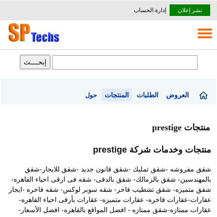
نشر إعلان
إدارة الحساب
العروض
الطلبات
المنتجات
حول
منتجات prestige
منتجات وخدمات شركة prestige
شقق مفروشه -شقق تمليك -شقق قانون جديد -شقق للايجار-شقق
بالمهندسين- شقق بالزمالك- شقق بالدقى- شقه فى ارقى احياء القاهره-
شقق متميزه- شقق تشطيب فاخر- شقه سوبر لوكس- شقه فاخره -ايجار
عقارات-عقارات فاخره- عقارات متميزه- عقارات بأرقى احياء القاهره-
عقارات ممتازه-شقق ممتازه - افضل المواقع بالقاهره- افضل الأسعار-