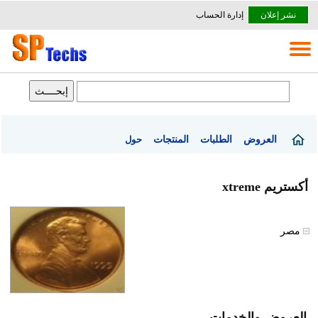
نشر إعلان
إدارة الحساب
العروض
الطلبات
المنتجات
حول
أكستريم xtreme
مصر
العروض والخدمات