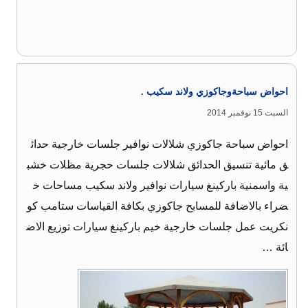
احواض سباحةوجاكوزي ولاند سكيب .
السبت 15 نوفمبر 2014
احواض سباحة جاكوزي شلالات نوافير جلسات خارجية حدائ
ق مائية تنسيق الحدائق شلالات جلسات حجرية مظلات خشب
ية واسمنية باركينغ سيارات نوافير ولاند سكيب مساحات خ
ضراء بالاضافة للمسابح جاكوزي بكافة القياسات ستامب كو
نكريت عمل جلسات خارجية خيم باركينغ سيارات توزيع الاض
ائة …