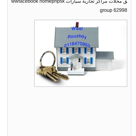
ق محلات مراكز تجارية سيارات wwfacebook homephpsk
group 62998