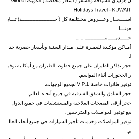
ل هوليدي للسياحة والسفر ( أسعار مخفضة ) الكويت Global
Holidays Travel - KUWAIT
اســــعــار وعـــروض مخـتلـفة كل (أحـــــــــــــــــــــد) تـــاب
عونـــا
خـــــدمــــاتنــــــــــــا ......
أمـاكن مؤكـدة للعمـرة علـى مـدار السنـة وبأسعار حصرية جد
ا.
حجز تذاكر الطيران على جميع خطوط الطيران مع أمكانية توفي
ر الحجوزات أثناء المواسم.
توفير طائرات خاصة للـVIP لجميع الوجهات.
حجز الفنادق والشقق الفندقية في جميع أنحاء العالم.
حجز أرقى المصحات العلاجية والمستشفيات في جميع الدول
مع توفير المواصلات والمترجمين.
توفير المواصلات وخدمات تأجير السيارات في جميع أنحاء العال
م.