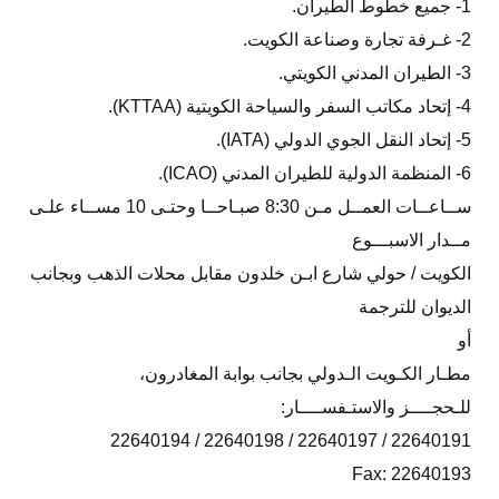
1- جميع خطوط الطيران.
2- غـرفة تجارة وصناعة الكويت.
3- الطيران المدني الكويتي.
4- إتحاد مكاتب السفر والسياحة الكويتية (KTTAA).
5- إتحاد النقل الجوي الدولي (IATA).
6- المنظمة الدولية للطيران المدني (ICAO).
ســاعــات العمــل مـن 8:30 صبـاحــا وحتـى 10 مســاء علـى
مــدار الاسبـــوع
الكويت / حولي شارع ابـن خلدون مقابل محلات الذهب وبجانب
الديوان للترجمة
أو
مطـار الكـويت الـدولي بجانب بوابة المغادرون،
للـحجــــز والاستـفســــار:
22640191 / 22640197 / 22640198 / 22640194
Fax: 22640193