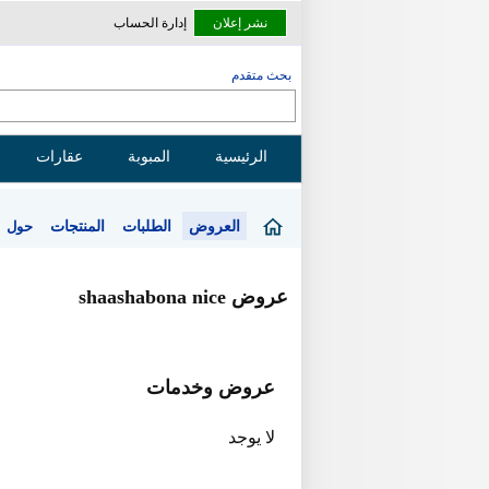
نشر إعلان
إدارة الحساب
بحث متقدم
الرئيسية
المبوبة
عقارات
العروض
الطلبات
المنتجات
حول
عروض shaashabona nice
عروض وخدمات
لا يوجد