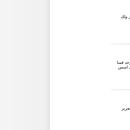
ر ولك
حد قمنا
لي اسس
عزيز