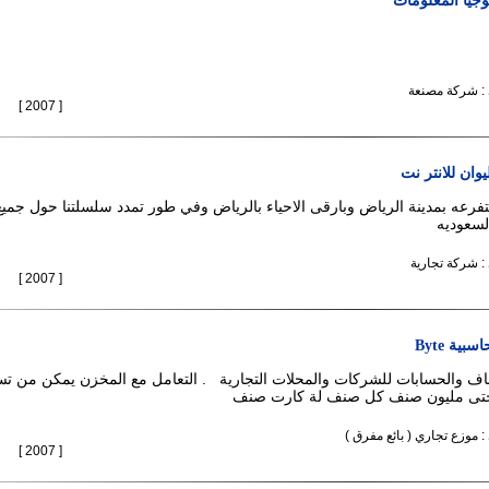
وجيا المعلومات
 : شركة مصنعة
[ 2007 ]
ان للانتر نت
رعه بمدينة الرياض وبارقى الاحياء بالرياض وفي طور تمدد سلسلتنا حول جمي
السعوديه
 : شركة تجارية
[ 2007 ]
بية Byte
صناف والحسابات للشركات والمحلات التجارية . التعامل مع المخزن يمكن من ت
حتى مليون صنف كل صنف لة كارت صنف
: موزع تجاري ( بائع مفرق )
[ 2007 ]