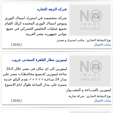
شركه النزهه للتجاره
شركه متخصصه قي استيراد اسماك البوري
وبيوض اسماك اليوري المجمده كزلك القيام
بجميع عمليات التخليص الجمركي في جميع
مواني جمهوريه مصر العربيه
نوع النشاط التجاري : مكتب استيراد و تصدير
بيانات الاتصال
[ 2016 ]
ليموزين مطار القاهرة السعدنى جروب
ليموزين الى اى مكان فى مصر خلال الـ24
ساعة ليموزين لجـميـع محافـظـات مصر علي
مدار 24 سـاعـة✓✓✓✓✓ نقدم اليكم خدمة
مميزة على مدار الساعة طوال ايام الاسبوع
ليموزين بالســـاعة و المشـــوار
نوع النشاط التجاري : شركة تجارية
بيانات الاتصال
[ 2016 ]