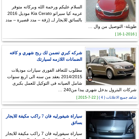
السلام عليكم ورحمة الله وبركاته متوفر
عربيه كيا سيراتو Kia Cerato موديل 2016
بالسائق للايجار لــ (زفة – مدد قصيرة – مدد
طويلة- التوصيل من وال …
[ 16-1-2016 ]
شركه كبري تضمن لك ربح شهري و كافه
الضمانات اللازمه لسيارتك
مطلوب للتعاقد الفورى سيارات موديلات
2014/2015 بعقد من سنه الى اربع سنوات
شامل الصيانه فى التوكيل للعمل بكبرى
شركات البترول بدخل شهرى يبدا من240 …
شاهد جميع الاعلانات ( 4 )
[ 22-7-2015 ]
سياراة شيفورليه فان 7 راكب مكيفة للايجار
بسائق
سياراة سيفورليه فان 7 راكب مكيفة للايجار