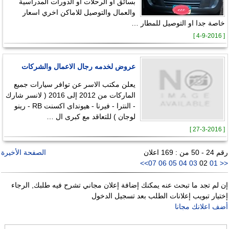
بسائق او الرحلات او الدورات المدراسية
والعمال والتوصيل للاماكن اخري اسعار
خاصة جدا او التوصيل للمطار …
[ 4-9-2016 ]
عروض لخدمه رجال الاعمال والشركات
يعلن مكتب الاسر عن توافر سيارات جميع
الماركات من 2012 إلى 2016 ( لانسر شارك
- النترا - فيرنا - هيونداى اكسنت RB - رينو
لوجان ) للتعاقد مع كبرى ال …
[ 27-3-2016 ]
رقم 24 - 50 من : 169 اعلان
الصفحة الأخيرة
>>
07
06
05
04
03
02
01
<<
إن لم تجد ما تبحث عنه يمكنك إضافة إعلان مجاني تشرح فيه طلبك, الرجاء
إختيار تبويب إعلانات الطلب بعد تسجيل الدخول
أضف اعلانك مجانا