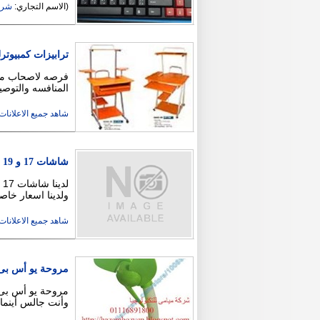
(الاسم التجاري:
شركة
ترابيزات كمبيوترل
فرصه لاصحاب محلا
المنافسه والتوصي
شاهد جميع الاعلانات ( 3
شاشات 17 و 19 lcd جديده للبيع
ولدينا اسعار خا
شاهد جميع الاعلانات ( 3
مروحة يو أس بى b big desk fan
وأنت جالس أينما