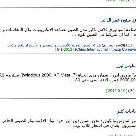
ج ستون عمر الدالى
لصناعة الميمورى فلاش باكبر مدن الصين لصناعة الالكترونيات بكل المقاسات و ا
ات - كما ان شركتنا فى الصين تقوم …
 )
(الاسم التجاري:
شركة الصين الدولية للأستيراد و التصدير و الأستيراد للغير مكتب
[ 8-1-2013 ]
)
605 USB "سبيدى" ماوس ليزر . ضمان مدي الحياة (0, XP, Vista, 7
 )
[ 10-9-2015 ]
اجات كتير
 الماوس والكيبورد نحن مستوردين من اجود انواع الاكسسوار الصينى الخاص
 متميزون ايضان فى اسعار اللاب توب …