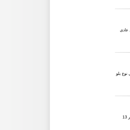
 بندل 2 دراعات جيم باد عادى
يرن ديجيتال نوع بلو
وصلة ذراعات بلاي ستيشن بسعر 14 جنيه وصلة hd متر ونصف 22 جنيه وصلة usb printer بسعر 13