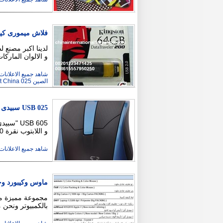
فلاش ميمورى كين
لدينا اكبر مصنع 
و الالوان المارك
شاهد جميع الاعلانات ( 21
الصين China International ImpExp Co egypt China 025
025 USB سبيدى ماوس ليزر
و اللابتوب نقرة 3000,000 عمره الافتراضى حتى 80 …
شاهد جميع الاعلانات ( 3
ماوس وكيبورد وح
مجموعة مميزة من
بالكمبيوتر ونحن