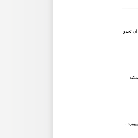
ان تجدو
مكنة
ات - شاشات lcd و led - شنط - كييبورد -