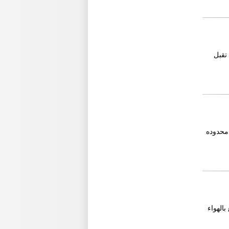
تقبل
ود والكميه محدوده
صيلها usb أو 4 حجارة وتمتع بالهواء