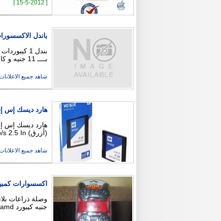
[ 15-5-2012 ]
باندل الاكسسورا
بــــ 11 جنيه و كاميرا 16 ميجا بــــ 19.5 …
شاهد جميع الاعلانات ( 2
هارد ديسك إس إس دي
(أزرق) WD Blue 500GB PC SSD - SATA 6 Gb/s 2.5 In …
شاهد جميع الاعلانات ( 4
اكسسوارات كمبيو
جنيه كيبورد amd بسعر 13 جنيه للاتصــال والحجز : 010 …