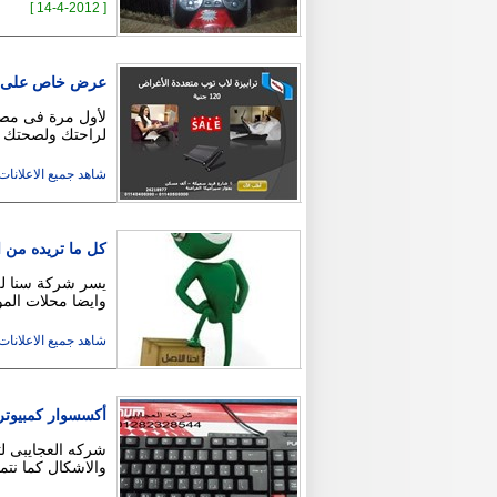
[ 14-4-2012 ]
عرض خاص على تر
لأول مرة فى مصر 
لراحتك ولصحتك -
شاهد جميع الاعلانات ( 4
كل ما تريده من 
يسر شركة سنا للك
وايضا محلات الم
شاهد جميع الاعلانات ( 2
أكسسوار كمبيوتر
شركه العجايبى لت
والاشكال كما نت