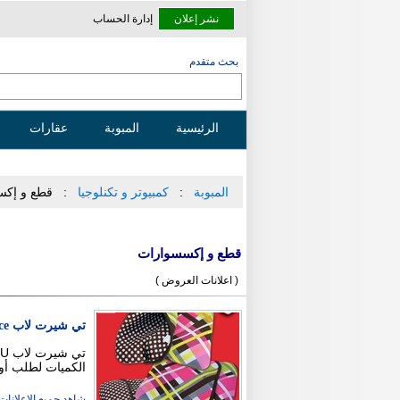
نشر إعلان
إدارة الحساب
بحث متقدم
الرئيسية
المبوبة
عقارات
المبوبة
كمبيوتر و تكنلوجيا
قطع و إكس
قطع و إكسسوارات
( اعلانات العروض )
تي شيرت لاب double face من شركة 4U لإكسسوارات الكمبيوتر
الكميات لطلب أو
شاهد جميع الاعلانات ( 7