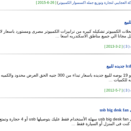
 العجايبي لتجارة وتوزيع جمله اكسسوار الكمبيوتر
)
[ 26-6-2015 ]
لبيع
ت الكمبيوتر تشكيله كبيره من ترابيزات الكمبيوتر مصرى ومستورد باسعار لا 
ل مجانا الي جميع مناطق الاسكندريه اسعا …
 )
[ 2-3-2013 ]
لدينا شاشات 17 و 19 بوصه للبيع جديده باسعار تبداء من 300 جنيه الحق العرض محد
صه للكميات …
 )
[ 7-5-2012 ]
us
مروحة يو أس بى usb big desk fan سهلة الأستخدام فقط عليك بتو
 كنت فى المنزل أو السيارة فقط …