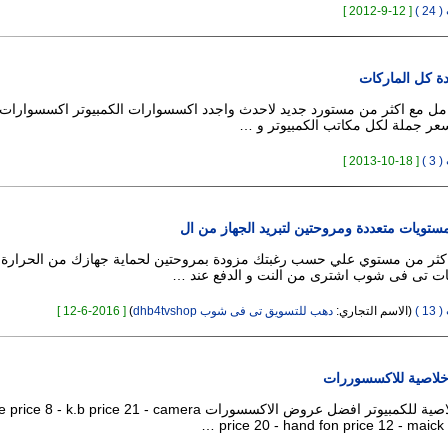
 )
[ 12-9-2012 ]
 كل الماركات
عامل مع اكثر من مستورد جديد لاحدث واجدد اكسسوارات الكمبيوتر اكسسوارات 
سعر جملة لكل مكاتب الكمبيوتر و …
 )
[ 18-10-2013 ]
بمستويات متعددة ومروحتين لتبريد الجهاز من ال
باكثر من مستوي علي حسب رغبتك مزودة بمروحتين لحماية جهازك من الحرارة ال
ت تى فى شوب اشترى من النت و الدفع عند …
 )
(الاسم التجاري:
دهب للتسويق تى فى شوب dhb4tvshop
)
[ 12-6-2016 ]
لاصية للاكسسوررات
تقدم شركة الاخلاصية للكمبيوتر افضل عروض الاكسسورات  - k.b price 21 - camera
price 20 - hand fon price 12 - maick p