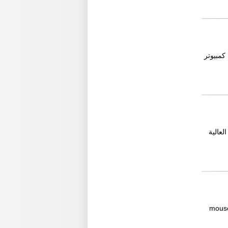
كمبيوتر
عالية
mouse price 8