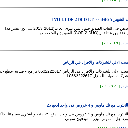
 )
[ 7-5-2012 ]
INTEL COR 2 DUO E8
البريسسور المتخصص فى العاب الفيديو جيم . لمن يهوى العاب(2012-2013..... الخ) يعتبر هذا
ال(COR 2 DUO) الشهيرة والمتخصص …
 )
[ 9-9-2012 ]
سب الالي للشركات والافراد في الرياض
صيانة اجهزة الحاسب الالي للشركات والافراد في الرياض 0582222617 برامج - صي
صيانة للمنزل 0582222617 ا …
 )
[ 21-8-2013 ]
ع تك هاوس و 4 عروض فى واحد ادفع 25
جدد الكمبيوتر و اللابتوب مع تك هاوس و 4 عروض فى واحد: ادفع 25 جنيه و اشترى
ورد جل – ماوس ليزر – هيدفون سونى – …