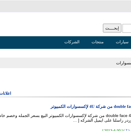
سيارات
منتجات
الشركات
سوارات
اعلانات
تي شيرت لاب double face 4U من شركة لإكسسوارات الكمبيوتر البيع بسعر الجمله وخصم
ردر راسلنا على ايميل الشركه [ …
 )
[ 30-4-2013 ]