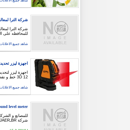
شاهد جميع الاعلانات ( 22
شركة الترا لمعال
شركة الترا لمعال
للمحافظه على الم
شاهد جميع الاعلانات ( 2
اجهزة ليزر تحد
3D 12 خط و نقطة فى السقف و الارض فقط 4750 بالضمان 3 سنوات …
شاهد جميع الاعلانات ( 18
und level meter
شركة BRـEL & KJAER مو ديل 2235 كامل بمشتملات …