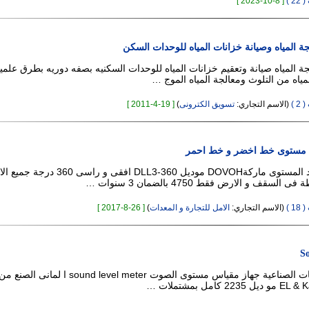
 )
[ 8-10-2023 ]
جة المياه وصيانة خزانات المياه للوحدات السكن
جة المياه صيانة وتعقيم خزانات المياه للوحدات السكنيه بصفه دوريه بطرق علمي
ياه من التلوث ومعالجة المياه الموج …
 )
(الاسم التجاري:
تسويق الكترونى
)
[ 19-4-2011 ]
يد مستوى خط اخضر و خط احمر
اجهزة ليزر لتحديد المستوى ماركةDOVOH موديل DLL3-360 افقى و
 )
(الاسم التجاري:
الامل للتجارة و المعدات
)
[ 26-8-2017 ]
So
للمصانع و الشركات الصناعية جهاز مقياس مستوى الصوت sound level meter ا