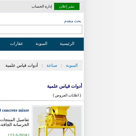
نشر إعلان
إدارة الحساب
بحث متقدم
الرئيسية
المبوبة
عقارات
المبوبة
صناعة
أدوات قياس علمية
أدوات قياس علمية
( اعلانات العروض )
0 concrete mixer
الخرسانة الجافة،
[ 17-3-2018 ]