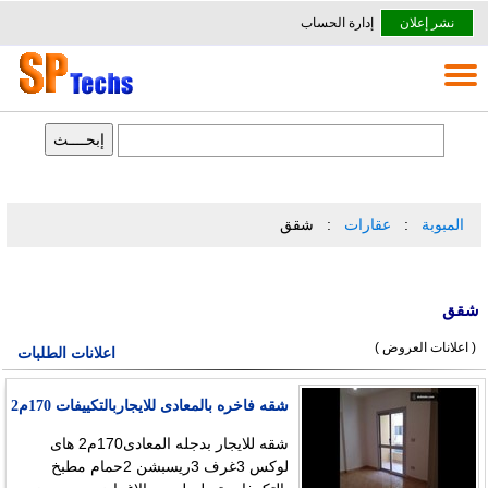
نشر إعلان
إدارة الحساب
المبوبة
عقارات
شقق
شقق
( اعلانات العروض )
اعلانات الطلبات
شقه فاخره بالمعادى للايجاربالتكييفات 170م2
شقه للايجار بدجله المعادى170م2 هاى
لوكس 3غرف 3ريسبشن 2حمام مطبخ