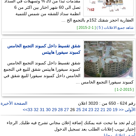
مقدمات تبدأ من 20 % وتسهيلات في السداد
تصل الى 60 شهر اختار بين اكثر من 6
انظمة سداد للشقه من شمس للتنمية
العقارية احجز شقتك 152م بالتجمع الخ …
شاهد جميع الاعلانات ( 5 )
[ 1-2-2015 ]
شقق تقسيط داخل كمبوند التجمع الخامس
كمبوند سيفورا هاييتس
شقق تقسيط داخل كمبوند التجمع الخامس
كمبوند سيفورا هاييتس شقق للبيع في التجمع
الخامس داخل كمبوند سيفورا للبيع شقق في
كمبوند سيفورا التجمع الخامس …
[ 1-2-2015 ]
رقم 624 - 650 من : 3020 اعلان
الصفحة الأخيرة
الأولى
<<
19
20
21
22
23
24
25
26
27
28
29
30
31
32
33
>>
إن لم تجد ما تبحث عنه يمكنك إضافة إعلان مجاني تشرح فيه طلبك, الرجاء
إختيار تبويب إعلانات الطلب بعد تسجيل الدخول
أضف اعلانك مجانا