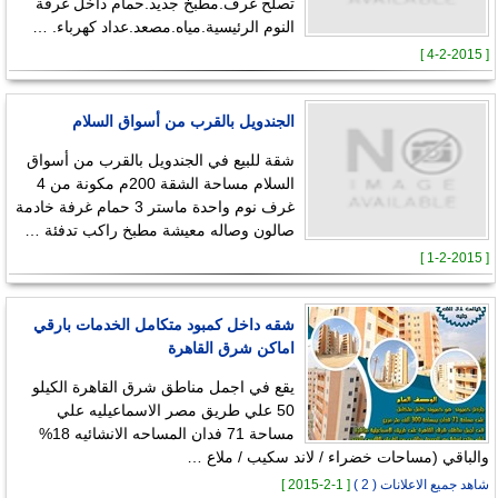
تصلح غرف.مطبخ جديد.حمام داخل غرفة
النوم الرئيسية.مياه.مصعد.عداد كهرباء. …
[ 4-2-2015 ]
الجندويل بالقرب من أسواق السلام
شقة للبيع في الجندويل بالقرب من أسواق
السلام مساحة الشقة 200م مكونة من 4
غرف نوم واحدة ماستر 3 حمام غرفة خادمة
صالون وصاله معيشة مطبخ راكب تدفئة …
[ 1-2-2015 ]
شقه داخل كمبود متكامل الخدمات بارقي
اماكن شرق القاهرة
يقع في اجمل مناطق شرق القاهرة الكيلو
50 علي طريق مصر الاسماعيليه علي
مساحة 71 فدان المساحه الانشائيه 18%
والباقي (مساحات خضراء / لاند سكيب / ملاع …
شاهد جميع الاعلانات ( 2 )
[ 1-2-2015 ]