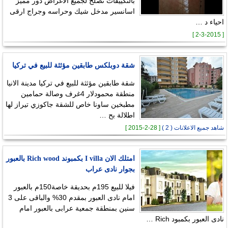
بالتكييفات تصلح لجميع الاغراض دور مميز
اسانسير مدخل شيك وحراسه وجراج ارقى
احياء د …
[ 2-3-2015 ]
شقة دوبلكس طابقين مؤثثة للبيع في تركيا
شقة طابقين مؤثثة للبيع في تركيا مدينة الانيا
منطقة محمودلار 4غرف وصالة حمامين
مطبخين ساونا خاص للشقة جاكوزي تيراز لها
اطلالة بح …
شاهد جميع الاعلانات ( 2 )
[ 28-2-2015 ]
امتلك الان I villa بكمبوند Rich wood بالعبور
بجوار نادى عراب
فيلا للبيع 195م بحديقة خاصة150م بالعبور
امام نادى العبور بمقدم 30% والباقى على 3
سنين بمنطقة جمعية عرابى بالعبور امام
نادى العبور بكمبود Rich …