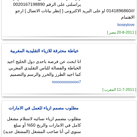
يراسلنى على الرقم 0020167198890
///0141896860 او على البريد الاكترونى [ إنظر بيانات الاتصال ] ارجو
الاهتمام
boseylove
[ 20-8-2011 مصر ]
خياطة محترفة للازياء التقليدية المغربية
انا ابحث عن فرصة باحدى دول الخليج اجيد
الخياطة والفصالة للباس التقليدي المغربي
كما اجيد الطرز والخرز والرسم والتصميم
roooooooooooo7
[ 11-7-2011 المغرب ]
مطلوب مصمم ازياء للعمل في الامارات
مطلوب مصمم ازياء نسائيه لاستلام مشغل
كامل في الامارات والربح 50% أو مبلغ
سنوي لي أنا صاحب المشغل (المشغل جديد)