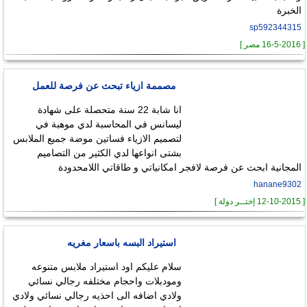
الخبرة
sp592344315
[ 16-5-2016 مصر ]
مصممة ازياء تبحث عن فرصة للعمل
انا شابة 22 سنة متحصلة على شهادة
ليسانس في المحاسبة لدي موهبة في
لتصميم الازياء فساتين موضة جميع الملابس
بشتى انواعها لدي الكثير من التصاميم
المجانية ابحث عن فرصة لافجر امكانياتي و طاقاتي اللامحدودة
hanane9302
[ 12-10-2015 إختــر دولة ]
استيراد البسه باسعار مغريه
سلام عليكم اود استيراد ملابس متنوعه
ومودبلات واحجام مختلفه رجالي نسائي
ولادي اضافه الى احذيه رجالي نسائي ولادي