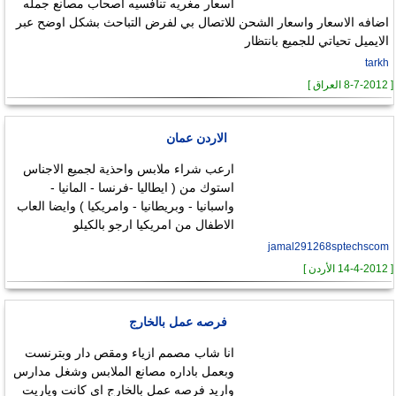
اسعار مغريه تنافسيه اصحاب مصانع جمله
اضافه الاسعار واسعار الشحن للاتصال بي لفرض التباحث بشكل اوضح عبر
الايميل تحياتي للجميع بانتظار
tarkh
[ 8-7-2012 العراق ]
الاردن عمان
ارعب شراء ملابس واحذية لجميع الاجناس
استوك من ( ايطاليا -فرنسا - المانيا -
واسبانيا - وبريطانيا - وامريكيا ) وايضا العاب
الاطفال من امريكيا ارجو بالكيلو
jamal291268sptechscom
[ 14-4-2012 الأردن ]
فرصه عمل بالخارج
انا شاب مصمم ازياء ومقص دار وبترنست
وبعمل باداره مصانع الملابس وشغل مدارس
واريد فرصه عمل بالخارج اى كانت وياريت