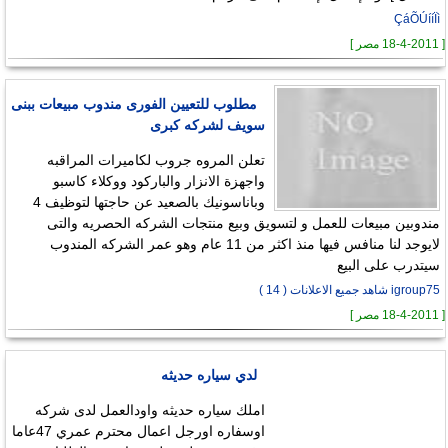
ÇáÕÚííÏì
[ 18-4-2011 مصر ]
مطلوب للتعيين الفورى مندوب مبيعات ببنى
سويف لشركه كبرى
تعلن المروه جروب لكاميرات المراقبه
واجهزة الانزار والباركود ووكلاء كاسبو
وباناسونيك بالصعيد عن حاجتها لتوظيف 4
مندوبين مبيعات للعمل و لتسويق وبيع منتجات الشركه الحصريه والتى
لايوجد لنا منافس فيها منذ اكثر من 11 عام وهو عمر الشركه المندوب
سيتدرب على البيع
igroup75 شاهد جميع الاعلانات ( 14 )
[ 18-4-2011 مصر ]
لدي سياره حديثه
املك سياره حديثه واودالعمل لدى شركه
اوسفاره اورجل اعمال محترم عمري 47عاما