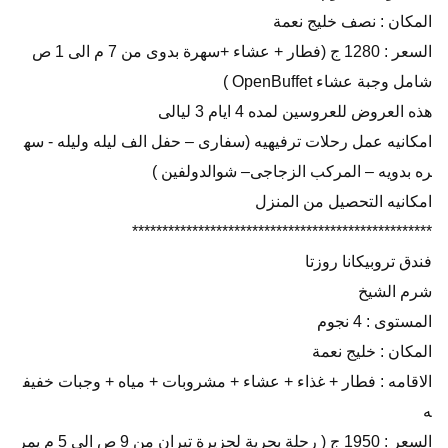
المكان : نصف خليج نعمة
السعر : 1280 ج (فطار + عشاء +سهرة بدوى من 7 م الى 1 ص
شامل وجبة عشاء OpenBuffet )
هذه العروض للعروسين لمده 4 ايام 3 ليالى
امكانيه عمل رحلات ترفيهيه (سفارى – حفل الف ليله وليله - سه
ره بدويه – المركب الزجاجى– شوالدولفين )
امكانيه التحصيل من المنزل
**************************************************
فندق تروبيكانا روزتا
شرم الشيخ
المستوى : 4 نجوم
المكان : خليج نعمة
الاقامه : فطار + غذاء + عشاء + مشروبات + مياه + وجبات خفيف
ه
السعر : 1950 ج ( رحلة بحرية لجزيرة تيران من 9 ص الى 5 م يمر