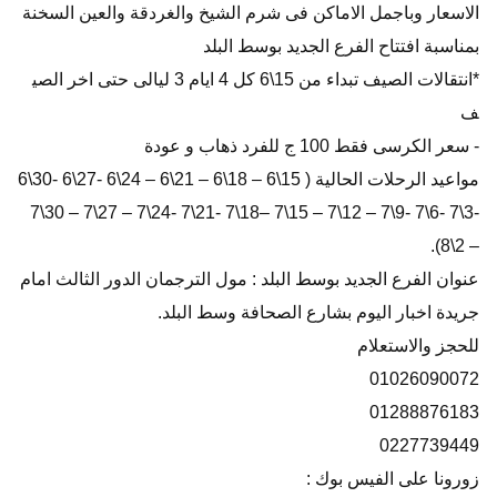
الاسعار وباجمل الاماكن فى شرم الشيخ والغردقة والعين السخنة
بمناسبة افتتاح الفرع الجديد بوسط البلد
*انتقالات الصيف تبداء من 15\6 كل 4 ايام 3 ليالى حتى اخر الصي
ف
- سعر الكرسى فقط 100 ج للفرد ذهاب و عودة
مواعيد الرحلات الحالية ( 15\6 – 18\6 – 21\6 – 24\6 -27\6 -30\6
-3\7 -6\7 -9\7 – 12\7 – 15\7 –18\7 -21\7 -24\7 – 27\7 – 30\7
– 2\8).
عنوان الفرع الجديد بوسط البلد : مول الترجمان الدور الثالث امام
جريدة اخبار اليوم بشارع الصحافة وسط البلد.
للحجز والاستعلام
01026090072
01288876183
0227739449
زورونا على الفيس بوك :