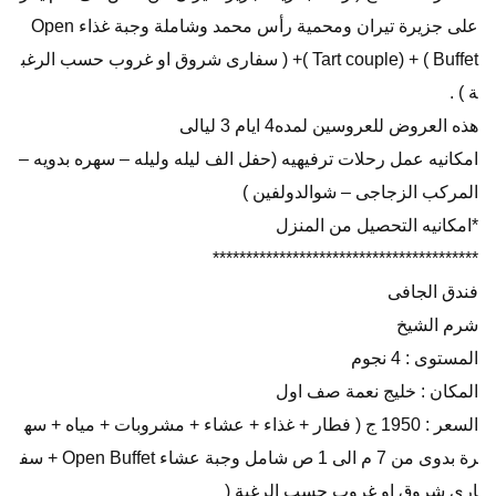
على جزيرة تيران ومحمية رأس محمد وشاملة وجبة غذاء Open
Buffet ) + (Tart couple )+ ( سفارى شروق او غروب حسب الرغب
ة ) .
هذه العروض للعروسين لمده4 ايام 3 ليالى
امكانيه عمل رحلات ترفيهيه (حفل الف ليله وليله – سهره بدويه –
المركب الزجاجى – شوالدولفين )
*امكانيه التحصيل من المنزل
****************************************
فندق الجافى
شرم الشيخ
المستوى : 4 نجوم
المكان : خليج نعمة صف اول
السعر : 1950 ج ( فطار + غذاء + عشاء + مشروبات + مياه + سه
رة بدوى من 7 م الى 1 ص شامل وجبة عشاء Open Buffet + سف
ارى شروق او غروب حسب الرغبة (