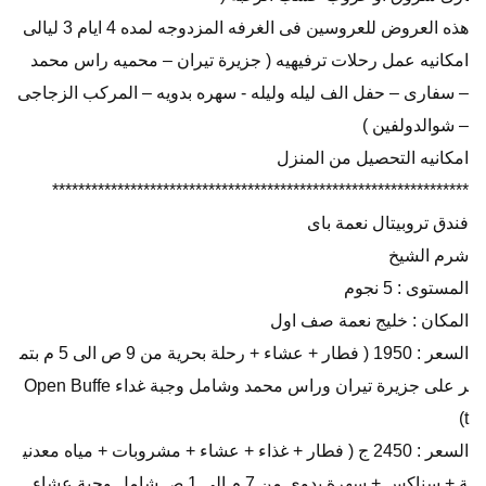
هذه العروض للعروسين فى الغرفه المزدوجه لمده 4 ايام 3 ليالى
امكانيه عمل رحلات ترفيهيه ( جزيرة تيران – محميه راس محمد
– سفارى – حفل الف ليله وليله - سهره بدويه – المركب الزجاجى
– شوالدولفين )
امكانيه التحصيل من المنزل
****************************************************************
فندق تروبيتال نعمة باى
شرم الشيخ
المستوى : 5 نجوم
المكان : خليج نعمة صف اول
السعر : 1950 ( فطار + عشاء + رحلة بحرية من 9 ص الى 5 م بتم
ر على جزيرة تيران وراس محمد وشامل وجبة غداء Open Buffe
t)
السعر : 2450 ج ( فطار + غذاء + عشاء + مشروبات + مياه معدني
ة + سناكس + سهرة بدوى من 7 م الى 1 ص شامل وجبة عشاء