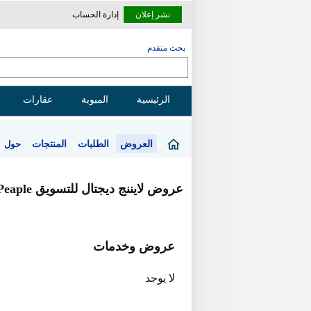
نشر إعلان
إدارة الحساب
بحث متقدم
الرئيسية
المبوبة
عقارات
العروض
الطلبات
المنتجات
حول
عروض لايننج ديجتال للتسويق Professional Peaple
عروض وخدمات
لا يوجد