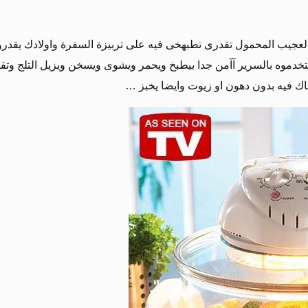
عجيب المحمول تقدرى تطبهخى فيه على تربيزة السفرة واولادك يقدرو
دموه بالسرير آآمن جدا بيطبخ ويحمر ويشوى ويسخن ويزيل التلج وتقد
 فيه بدون دهون او زيوت وايضا يخبز …