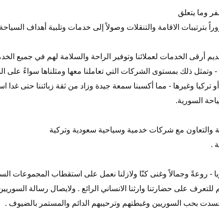
ر وما يتعلق
ً بترتيبات الاقامة والتنقلات وصولاً إلى خدمات وتلبية أهداف السياحة 
م أرقى الخدمات لعملائنا وتوفير الراحة والسلامة لهم في جميع الخد
تمثل ذلك بمستوى الشركات التي تعاملنا معها ومثلناها سواءً على الص
و تركيا وغيرها - مما أكسبنا سمعة جيدة وزاد من ثقة زبائننا حتى غدا ا
احة السورية.
كة والتعاون مع شركات خدمية وسياحية سعودية وتركية
 .
يا - روعةً وجمالاً وغنى كنّا ولازلنا نعمل على استقطاب المجموعات الس
 للتعرف على حضارتنا وارثنا الانساني الرائع . ولايصال رسالة السوريين 
 تجسدت بحب السوريين وغبطتهم وترحيبهم الدائم والمستمر بالضيوف .