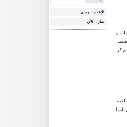
الإعلام البريدي
.
شارك الآن
مات و
عيد ا
سم كر
ياحية
الى ا