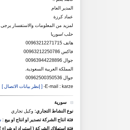
المدير العام
عماد كرزة
لمزيد من المعلومات والاستفسار يرجى ال
حلب /سوريا
هاتف 00963212271715
فاكس 00963212250786
جوال 00963944228896
المملكة العربية السعودية.
جوال 00962500350536
E-mail : karze-
[ إنظر بيانات الاتصال ]
سورية
نوع النشاط التجاري:
وكيل تجاري
فئة انتاج الشركة تصدير او انتاج او بيع
:
س
فئة استهلاك الشركة ( استيراد او شراء )