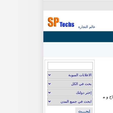
عالم التجارة
ح و م
إبحــــث