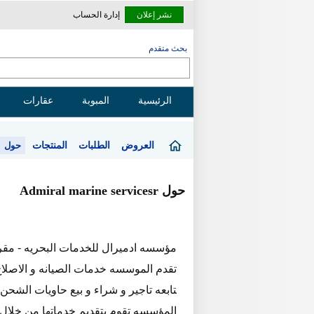
نشر إعلان
إدارة الحساب
بحث متقدم
الرئيسية
المبوبة
عقارات
العروض
الطلبات
المنتجات
حول
حول Admiral marine servicesr
مؤسسه ادميرال للخدمات البحريه - مقرها
تقدم الموسسه خدمات الصيانه و الاصلاح
تابعه تاجير و شراء و بيع حاويات الشحن 
المؤسسه تقوم بتقديم خدماتها من خلال ع