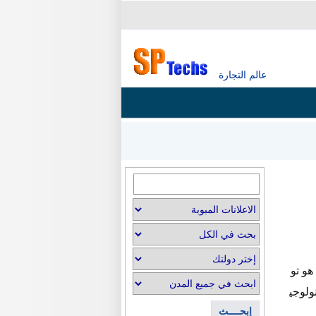
عالم التجارة
و تو
ولوجي
إبحــــث