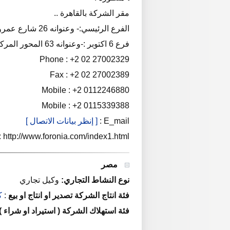
مقر الشركة بالقاهرة ..
الفرع الرئيسي:- وعنوانه 26 شارع عمرو هلال امتداد الامل-طريق الاوتوستراد-زهرء المعادي
فرع 6 اكتوبر :-وعنوانه 63 المحور المركزي-المنطقة الثانية-مسجد الحصري -امام البنك العربي-الدور الاول
Phone : +2 02 27002329
Fax : +2 02 27002389
Mobile : +2 0112246880
Mobile : +2 0115339388
E_mail :
[ إنظر بيانات الاتصال ]
 http://www.foronia.com/index1.html
مصر
نوع النشاط التجاري:
وكيل تجاري
فئة انتاج الشركة تصدير او انتاج او بيع
:
ك
فئة استهلاك الشركة ( استيراد او شراء )