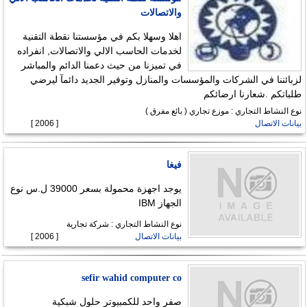
والاتصالات
اهلا وسهلا بكم في مؤسستنا نقطة التقنية
لخدمات الحاسب الالي والاتصالات, انفراده
في تميزنا من حيث دعمنا الدائم والمباشر
لزبائننا في الشركات والمؤسسات والمنازل وتوفير الجديد دائمآ ليرضي
طلباتكم .شعارنا ارضائكم
نوع النشاط التجاري : موزع تجاري ( بائع مفرق )
بيانات الاتصال
[ 2006 ]
فيغا
يوجد اجهزة محمولة بسعر 39000 ل.س نوع
الجهاز IBM
نوع النشاط التجاري : شركة تجارية
بيانات الاتصال
[ 2006 ]
sefir wahid computer co
صفر واحد للكمبيوتر حلول شبكية