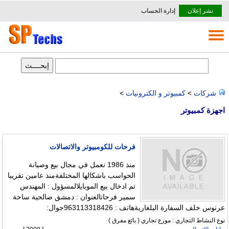
نشر إعلان
إدارة الحساب
شركات
>
كمبيوتر و الكترونيات
>
اجهزة كمبيوتر
فرحات للكومبيوتر والاتصالات
منذ 1986 نعمل في مجال بيع وصيانة
الحواسب باشكالها المختلفةمنذ عامين تقريبا
تم ادخال بيع الموبايلالمسؤول : المهندس
سمير فرحاتالعنوان : دمشق صالحية ساحة
عرنوس خلف السفارة البلغاريةهاتف : 963113318426جوال:
نوع النشاط التجاري : موزع تجاري ( بائع مفرق )