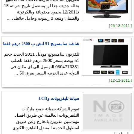
بحالة جديدة جدا لن يستعمل تاريخ شرائة 15
/12/2011 بجميح محتوياتة وبالكرتونة
والضمان ومعة 2 ريموت وحامل حائطى …
[ 25-12-2011 ]
شاشة سامسونج 51 انش ب 2500 درهم فقط
تلفزيون سامسونج موديل 2011 الجديد حجم
51 بوصه بسعر 2500 درهم فقط للطلب
0504773331 التوصيل الى اي مكان في
الدوله عدى الغربيه السعر يفرق 50 …
[ 12-12-2011 ]
صيانة تليفزيونات وLCD
تقوم الشركة بصيانة جميع ماركات
التليفزيونات العالمية عن طريق افضل
مهندسين مدربين بالخارج وعن طريق
اسطول الخدمة المتنقل للقاهرة الكبرى
والمحافظات …