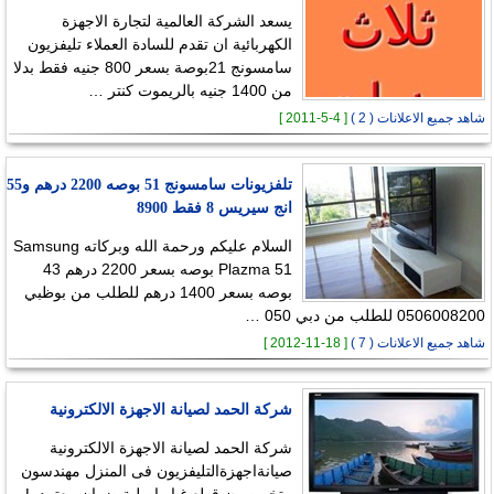
يسعد الشركة العالمية لتجارة الاجهزة
الكهربائية ان تقدم للسادة العملاء تليفزيون
سامسونج 21بوصة بسعر 800 جنيه فقط بدلا
من 1400 جنيه بالريموت كنتر …
شاهد جميع الاعلانات ( 2 )
[ 4-5-2011 ]
تلفزيونات سامسونج 51 بوصه 2200 درهم و55
انج سيريس 8 فقط 8900
السلام عليكم ورحمة الله وبركاته Samsung
Plazma 51 بوصه بسعر 2200 درهم 43
بوصه بسعر 1400 درهم للطلب من بوظبي
0506008200 للطلب من دبي 050 …
شاهد جميع الاعلانات ( 7 )
[ 18-11-2012 ]
شركة الحمد لصيانة الاجهزة الالكترونية
شركة الحمد لصيانة الاجهزة الالكترونية
صيانةاجهزةالتليفزيون فى المنزل مهندسون
متخصصون قطع غيار اصلية ضمان معتمد L