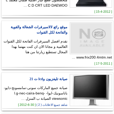
C D CRT LED DAEWOO …
[ 15-4-2012 ]
موقع رائع لالاسيرفرات الشغالة والقوية
والفاتحة لكل القنوات
نقدم افضل السيرفرات الفاتحة لكل القنوات
العالمية و مجانا الان ان كنت مهتما بهدا
المجال تستطيع زيارتنا من هنا
www.frix200.4mtm.net …
[ 17-5-2011 ]
صيانة تليفزيون وlcd ت 21
صيانة جميع الماركات سونى-سامسونج-دايو-
باناسونيك-ايوا- l.g-nec-caira-benq-
viewsonic الصيانة ب المنزل …
شاهد جميع الاعلانات ( 2 )
[ 30-6-2012 ]