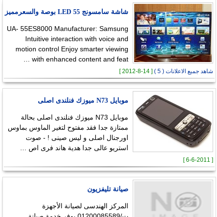
شاشة سامسونج LED 55 بوصة والسعرمميز
UA- 55ES8000 Manufacturer: Samsung
Intuitive interaction with voice and
motion control Enjoy smarter viewing
with enhanced content and feat …
شاهد جميع الاعلانات ( 5 )
[ 14-8-2012 ]
موبايل N73 ميوزك فنلندى اصلى
موبايل N73 ميوزك فنلندى اصلى بحالة
ممتازة جدا فقد مفتوح لتغير الماوس بماوس
اورجنال اصلى و ليس صينى ! - صوت
استريو عالى جدا هدية هاند فرى اص …
[ 6-6-2011 ]
صيانة تليفزيون
المركز الهندسى لصيانة الأجهزة
ت/01200085589 يوفر خدمة صيانة