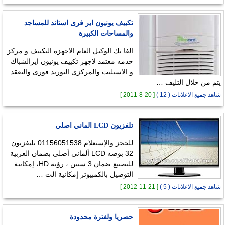
تكييف يونيون اير فرى استاند للمساجد
والمساحات الكبيرة
الفا تك الوكيل العام الاجهزه التكييف و مركز
حدمه معتمد لاجهز تكييف يونيون ايرالشباك
و الاسبليت والمركزى التوريد فورى والتعقد
يتم من خلال التليف …
شاهد جميع الاعلانات ( 12 )
[ 20-8-2011 ]
تلفزيون LCD الماني اصلي
للحجز والإستعلام 01156051538 تليفزيون
32 بوصه LCD ألمانى أصلى بضمان العربية
للتصنيع ضمان 3 سنين ، رؤية HD، إمكانية
التوصيل بالكمبيوتر إمكانية الت …
شاهد جميع الاعلانات ( 5 )
[ 21-11-2012 ]
حصريا ولفترة محدودة