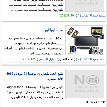
تليفزيون صــيــانــة صــيــانــة صــيــانــة
تلفزيون صــيــانــة صــيــانــة صــي …
شاهد جميع الاعلانات ( 4 )
[ 30-8-2012 ]
صيانه ايوادايو
الوكيل للصيانه صيانه سونى -سامسونج-
باناسونيك-ايوا-دايو- jvc-jac-nec-l.g-
sanyoحميغ الأجهزه اليابانبه قطع غيار أصليه
بالضمان المعتمد سيارات …
شاهد جميع الاعلانات ( 7 )
(الاسم التجاري:
الوكيل للصيانه
)
[ 20-4-2012 ]
للبيع الجاد تليفزيزن توشيبا 21 موديل 2010
حالة ممتازة
تليفزيون توشيبا 21بوصةdigital face 200
قناة قناتين فيديو تثلاث مخارج فيديو صورة
رائعة حالة ممتازة موديل 2011 تليفون
0182747228 …