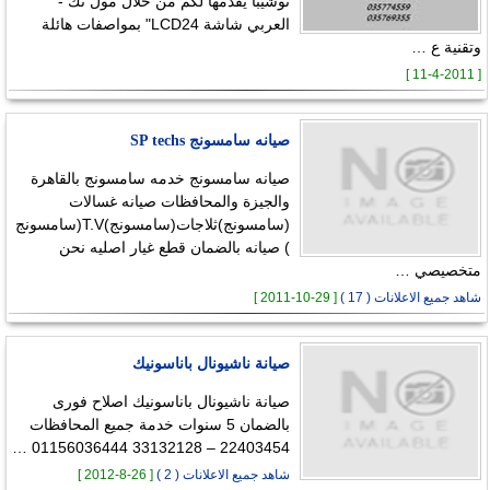
توشيبا يقدمها لكم من خلال مول تك -
العربي شاشة LCD24" بمواصفات هائلة
وتقنية ع …
[ 11-4-2011 ]
صيانه سامسونج SP techs
صيانه سامسونج خدمه سامسونج بالقاهرة
والجيزة والمحافظات صيانه غسالات
(سامسونج)ثلاجات(سامسونج)T.V(سامسونج
) صيانه بالضمان قطع غيار اصليه نحن
متخصيصي …
شاهد جميع الاعلانات ( 17 )
[ 29-10-2011 ]
صيانة ناشيونال باناسونيك
صيانة ناشيونال باناسونيك اصلاح فورى
بالضمان 5 سنوات خدمة جميع المحافظات
22403454 – 33132128 01156036444 …
شاهد جميع الاعلانات ( 2 )
[ 26-8-2012 ]