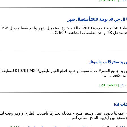
 )
[ 15-7-2014 ]
 2010أستعمال شهر
شاش
ريد سنترلاا ت بناسونك
تركيب وصيانة وتوريد جميع السنرلاات بناسونك وجميع قطع الغيار تل
نات الاتصال ] …
 )
[ 13-4-2011 ]
 lcd
اء عملائنا بجودة عمل وسعر منتج - معادلة نجتازها بأصعب الطرق واوفر وقت لت
 ونضع بين ايديهم الناتج النهائى للم …