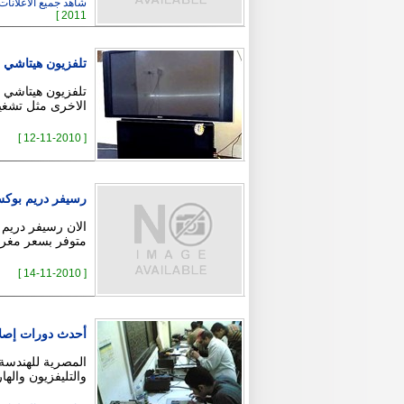
شاهد جميع الاعلانات ( 8
2011 ]
تلفزيون هيتاشي Projection LCD 52 بوصه
الاخرى مثل تشغيل HD و 3D وغيرها من المميزات ال
[ 12-11-2010 ]
رسيفر دريم بوكس 500 s ج
الان رسيفر دريم 
متوفر بسعر مغري
[ 14-11-2010 ]
أحدث دورات إصلاح مازربورد 
المصرية للهندسة 
والتليفزيون والها