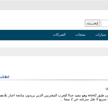
سيارات
منتجات
الشركات
اعلانات
ن
ريسيفر يعمل بدون طبق wow2 وهو مفيد جداا للعرب المغتربين الذين يريدون متابعة اخبار بلا
يع لا تقل سرعته عن 2 ميجا …