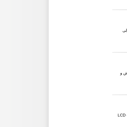
ولى
L أو LCD 42 بسعر 2195 ج و 4095 للكاش و
؛ شركة جرين لاين أول شركة متخصصة في مجال اكسسوار شاشات العرض ( LCD –