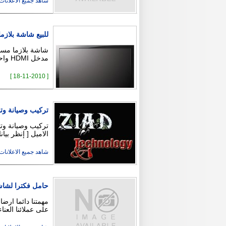
شاهد جميع الاعلانات ( 5
للبيع شاشة بلازما ال جي 50 بوصة
مدخل HDMI واحد مدخل RS واحد معلومات الشاشة: LG 50P …
[ 18-11-2010 ]
تركيب وصيانة وتو
الاميل [ إنظر بيا
شاهد جميع الاعلانات ( 4
حامل فكترا لشاشات
مهمتنا دائما ارض
على عملائنا العناء