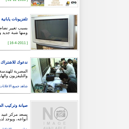
تلفزيونات يابانية
ومنها شبة جديد و
[ 16-4-2011 ]
ندعوك للاشتراك م
المصرية للهندسة 
والتليفزيون والها
شاهد جميع الاعلانات ( 9
صيانة وتركيب الد
يسعد مركز عبيد 
أنواعه، ويوجد لد