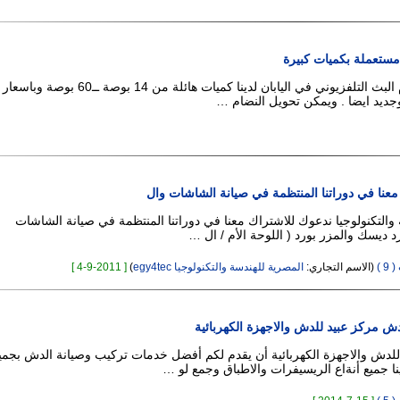
 مستعملة بكميات كبيرة
بسبب تغيير نضام البث التلفزيوني في اليابان لدينا كميات هائلة من
جديد ايضا . ويمكن تحويل النضام …
عنا في دوراتنا المنتظمة في صيانة الشاشات وال
والتكنولوجيا ندعوك للاشتراك معنا في دوراتنا المنتظمة في صيانة الشاشات
رد ديسك والمزر بورد ( اللوحة الأم / ال …
 )
(الاسم التجاري:
المصرية للهندسة والتكنولوجيا egy4tec
)
[ 4-9-2011 ]
ش مركز عبيد للدش والاجهزة الكهربائية
للدش والاجهزة الكهربائية أن يقدم لكم أفضل خدمات تركيب وصيانة الدش بجمي
ينا جميع أنةاع الريسيفرات والاطباق وجمع لو …