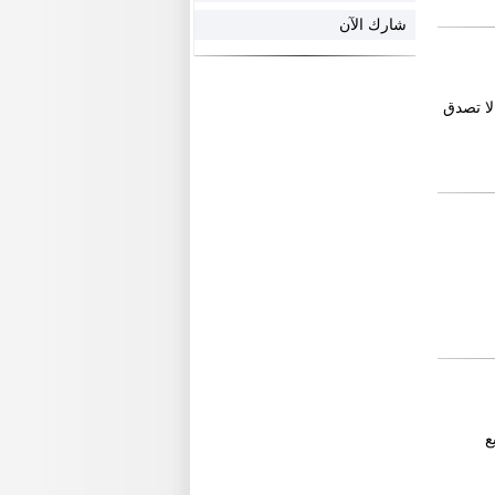
شارك الآن
 14 بوصة ــ60 بوصة وباسعار لا تصدق
ع