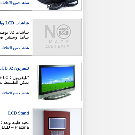
شاهد جميع الاعلانات ( 14
شاشات LCD وبلازما بأقل سعر في المملكة
شامل وسنتين صيانة شاشات 42 بوصة 
شاهد جميع الاعلانات ( 3
تليفزيون LCD 32 أو 42 كاش أو قسط زى ما أنت عايز
يمكن التقسيط بمقدم 500 أو 1000 ج على سنة أو سن
شاهد جميع الاعلانات ( 2
LCD Stand
LED – Plazma ) جميع انواع التركيبات التوريد خلال نفس ال …