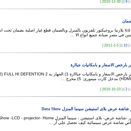
 )
[ 30-12-2010 ]
صيانة جميع انواع lcd بلازما بروجيكتور تلفزيون بالمنزل وبالضمان قطع غيار اصلية بضمان تحت
نين في مصر صيانة جميع انواع الا …
 )
[ 5-2-2011 ]
احدث LCD فمصر بارخص الاسعار و بامكانيات جبااارة 1) الجهاز به 2 EFENTION
 )
[ 23-10-2010 ]
اشة عرض بلاى استيشن سينما المنزل Data Show
داتاشو- بروجيكتور -شاشة عرض- بلاى استيشن - سينما المنزل - projector- Home