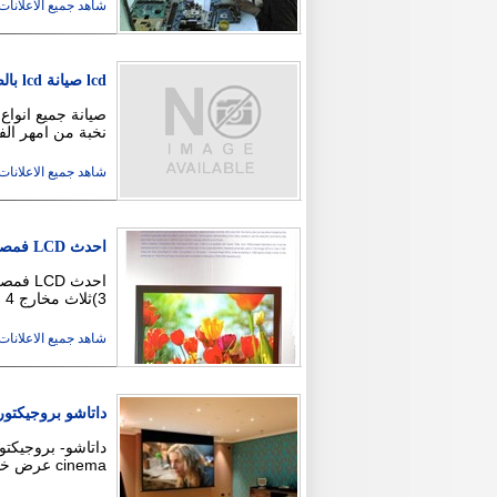
شاهد جميع الاعلانات ( 9
lcd صيانة lcd بالضمان
نخبة من امهر الف
شاهد جميع الاعلانات ( 10
احدث LCD فمصر بارخص الاسعار و بامكانيات جباارة
3)ثلاث مخارج HDMI 4) مدخل كارت ميمورى. 5) مخرج …
شاهد جميع الاعلانات ( 2
داتاشو بروجيكتور ش
cinema عرض خاص شاشة عرض سينمائية كيف تحصل على أر …