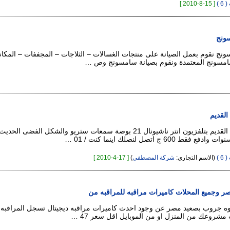
 )
[ 15-8-2010 ]
ونج
نج نقوم بعمل الصيانة على منتجات الغسالات – الثلاجات – المجففات – المكا
سونج المعتمدة ونقوم بصيانة سامسونج وص …
القديم
استبدل تلفزيونك القديم بتلفزيون انتر ناشيونال 21 بوصة سمعات ستريو والشكل الفضى الحديث
60 ج اتصل لنصلك اينما كنت / 01 …
 )
(الاسم التجاري:
شركة المصطفى
)
[ 17-4-2010 ]
قصر وجميع المحلات كاميرات مراقبه للمراقبه من
ه جروب بصعيد مصر عن وجود احدث كاميرات مراقبه ديجيتال تسجل المراقبه
 مشروعك من المنزل او من الموبايل اقل سعر 47 …