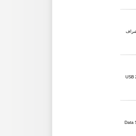
 اشراف
USB 2) FULL HI D
Data Show -LCD 