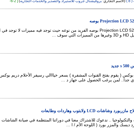
 )
(الاسم التجاري:
بروفيشنال جروب للاستيراد والتصدير والخدمات التجاريه
)
[ 2-6-
تلفزيون هيتاشي Projection LCD 52 بوصه الفريد من نوعه حيث توجد فيه مميزات لا توجد ف
تي سوف …
ديد
بوكس ( يقوم بفتح القنوات المشفرة ) بسعر خيااالي رسيفر الأحلام دريم بوكس 
 جدا.. لمن يرغب الحصول على جهاز د …
وشاشات LCD ولابتوب وهاردات وطابعات
والتكنولوجيا .. ندعوك للاشتراك معنا في دوراتنا المنتظمة في صيانة الشاشات
رد ديسك والمزر بورد ( اللوحة الأم / ا …