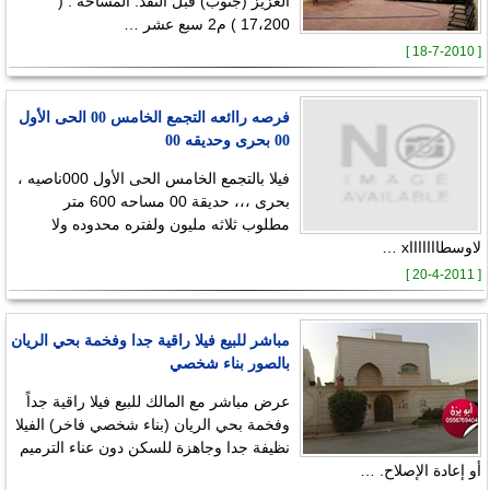
العزيز (جنوب) قبل النفد. المساحة : (
17،200 ) م2 سبع عشر …
[ 18-7-2010 ]
فرصه راائعه التجمع الخامس 00 الحى الأول
00 بحرى وحديقه 00
فيلا بالتجمع الخامس الحى الأول 000ناصيه ،
بحرى ،،، حديقة 00 مساحه 600 متر
مطلوب ثلاثه مليون ولفتره محدوده ولا
لاوسطاااااااx …
[ 20-4-2011 ]
مباشر للبيع فيلا راقية جدا وفخمة بحي الريان
بالصور بناء شخصي
عرض مباشر مع المالك للبيع فيلا راقية جداً
وفخمة بحي الريان (بناء شخصي فاخر) الفيلا
نظيفة جدا وجاهزة للسكن دون عناء الترميم
أو إعادة الإصلاح. …