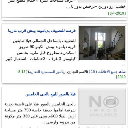
4غرف مساحات كبيره 4 حمام مطبخ كبير
خشب ارو دورين +ترخيص بدور ثا …
[ 3-4-2010 ]
فرصة للتصييف بدياموند بيتش قرب مارينا
للتصييف بالساحل الشمالي فيلا طابقين -
قرية دياموند بيتش الكيلو 90 طريق
اسكندرية مطروح قبل مارينا بخمس
كيلومتر. 3 غرف - 3حمامات - استقبال كبير
…
شاهد جميع الاعلانات ( 16 )
(الاسم التجاري:
ريالتور للسمسرة العقارية
)
[ 18-8-
2010 ]
فيلا بالعبور للبيع بالحي الخامس
بالحي الخامس بالعبور فيلا على ناصية بحرية
شرقية امامها حديقة خاصة 750 متر مساحة
ارض الفيلا 660م مبني على 330 متر مكونة
من بدروم وارضي …