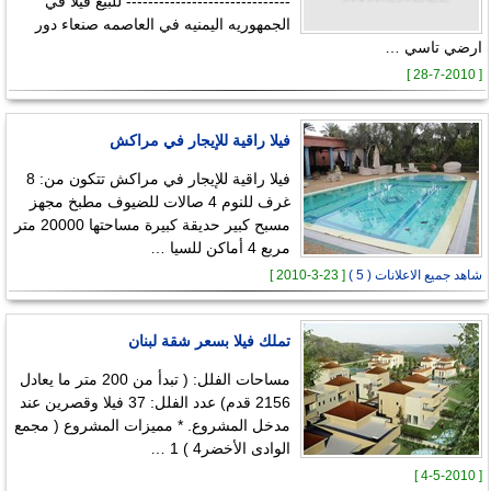
------------------------------ للبيع فيلا في
الجمهوريه اليمنيه في العاصمه صنعاء دور
ارضي تاسي …
[ 28-7-2010 ]
فيلا راقية للإيجار في مراكش
فيلا راقية للإيجار في مراكش تتكون من: 8
غرف للنوم 4 صالات للضيوف مطبخ مجهز
مسبح كبير حديقة كبيرة مساحتها 20000 متر
مربع 4 أماكن للسيا …
شاهد جميع الاعلانات ( 5 )
[ 23-3-2010 ]
تملك فيلا بسعر شقة لبنان
مساحات الفلل: ( تبدأ من 200 متر ما يعادل
2156 قدم) عدد الفلل: 37 فيلا وقصرين عند
مدخل المشروع. * مميزات المشروع ( مجمع
الوادى الأخضر4 ) 1 …
[ 4-5-2010 ]