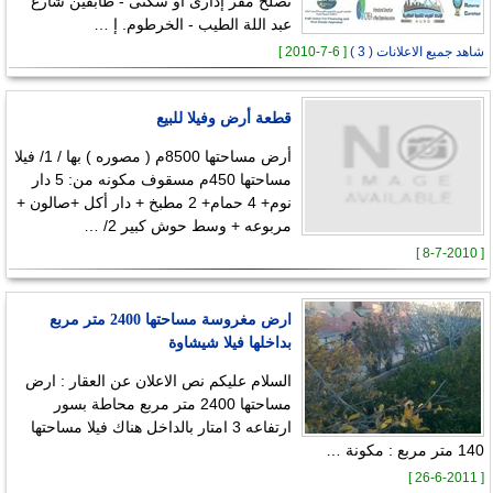
تصلح مقر إدارى أو سكنى - طابقين شارع
عبد اللة الطيب - الخرطوم. إ …
شاهد جميع الاعلانات ( 3 )
[ 6-7-2010 ]
قطعة أرض وفيلا للبيع
أرض مساحتها 8500م ( مصوره ) بها / 1/ فيلا
مساحتها 450م مسقوف مكونه من: 5 دار
نوم+ 4 حمام+ 2 مطبخ + دار أكل +صالون +
مربوعه + وسط حوش كبير 2/ …
[ 8-7-2010 ]
ارض مغروسة مساحتها 2400 متر مربع
بداخلها فيلا شيشاوة
السلام عليكم نص الاعلان عن العقار : ارض
مساحتها 2400 متر مربع محاطة بسور
ارتفاعه 3 امتار بالداخل هناك فيلا مساحتها
140 متر مربع : مكونة …
[ 26-6-2011 ]