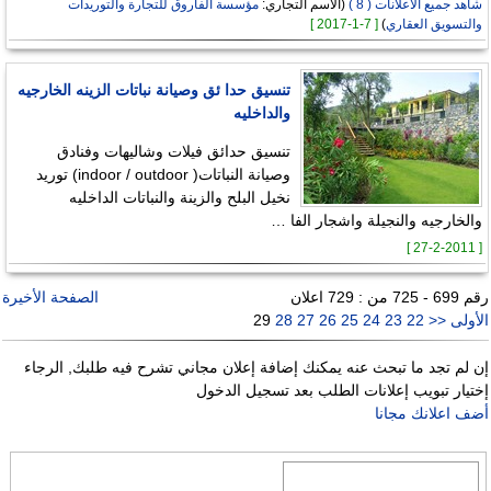
شاهد جميع الاعلانات ( 8 )
(الاسم التجاري:
مؤسسة الفاروق للتجارة والتوريدات
والتسويق العقاري
)
[ 7-1-2017 ]
تنسيق حدا ئق وصيانة نباتات الزينه الخارجيه
والداخليه
تنسيق حدائق فيلات وشاليهات وفنادق
وصيانة النباتات( indoor / outdoor) توريد
نخيل البلح والزينة والنباتات الداخليه
والخارجيه والنجيلة واشجار الفا …
[ 27-2-2011 ]
رقم 699 - 725 من : 729 اعلان
الصفحة الأخيرة
الأولى
<<
22
23
24
25
26
27
28
29
إن لم تجد ما تبحث عنه يمكنك إضافة إعلان مجاني تشرح فيه طلبك, الرجاء
إختيار تبويب إعلانات الطلب بعد تسجيل الدخول
أضف اعلانك مجانا