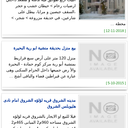
ارضيات رخام > حيطان خشب و حجر
،السقف جبصين و مرايا، بيطل على
شارعين، في حديقة مزروعة > شجر، >
محطة …
[ 12-11-2018 ]
بيع منزل بحديقة منشية ابو رية البحيرة
منزل 120 متر على أرض سبع قراريط
بمنشية أبو رية مركز كوم حمادة - البحيرة
والأ رض جميعها داخل الحزام السكنى وهى
عبارة عن قيراطين فضاء والباقى أشج …
[ 5-10-2015 ]
مدينه الشروق قريه لؤلؤه الشروق امام نادى
هليوبلس الشروق
فيلا للبيع او الايجار بالشروق قريه لؤلؤه
الشروق مساحه 960م2 المبانى 465م2