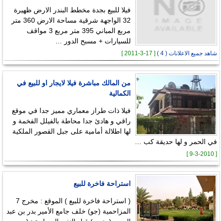
فيلا للبيع بجدة مخطط البندر الارض ظهيرة
32 الواجهة شرقية مساحة الارض 360 متر
مربع المباني 395 متر مربع 3 مواقف
للسيارات + مسبح الدور …
شاهد جميع الاعلانات ( 4 )
[ 17-3-2011 ]
من المالك مباشرة فيلا لايجار او للبيع في
الكمالية
فيلا ذات طراز معماري مميز جدا في موقع
راقي و هادئ جدا محاطة بالفيلل الفخمة و
لها اطلالة أمامية على جبل القصور الملكية
في الحمر و لها حديقة كب …
[ 9-3-2010 ]
استراحة فاخرة للبيع
( استراحة فاخرة للبيع ) الموقع : مخرج 7
المزاحمية (جو) خلف جامع الأمير بدر بن عبد