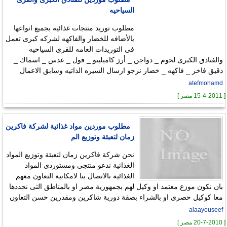
السياحيه
مطلوب توريد منتجات غذائيه بجميع انواعها
بالأضافه للخضار والفاكهه لشركه كبرى تعمل
فى التوريدات العامه للقرى السياحيه
والفنادق الكبرى لحوم _ دواجن _ أرز كاميلينو _ فول _ عدس _ اسماك _
دقيق فاخر _ فاكهه _ خضار نرجو ارسال السيره الذاتيه وسابق الاعمال
atefmohamd
[ 15-4-2011 مصر ]
مطلوب موردين مواد غذائية لشركة فاكرين
زمان لتعبئة وتوزيع الم
نحن شركة فاكرين زمان لتعبئة وتوزيع المواد
الغذائية ندعو منتجى ومستوردى المواد
الغذائية بالاتصال بنا لامكانية التعاون معهم
بان نكون موزع معتمد او وكيل لهم بجمهورية مصر او بالمناطق التى نحددها
معا كوكيل حصرى او بالشراء بصفة دورية شاكرين ومقدرين حسن التعاون
alaayouseef
[ 20-7-2010 مصر ]