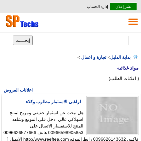
نشر إعلان
إدارة الحساب
بداية الدليل
>
تجارة و اعمال
>
مواد غذائية
( اعلانات الطلب)
اعلانات العروض
لراغبي الاستثمار مطلوب وكلاء
هل تبحث عن اسثمار حقيقي ومربح لمنتج
اسهلاكي عالي ادخل على الموقع وشاهد
المنتج للاستفسار الاتصال على
00966598905853 هاتف 0096626577666
فاكس 0096626143632 رابط الموقع http://www.reeftea.com الايميل [