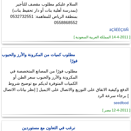
السلام عليكم مطلوب مقصف للتأجير
(بمدرسة أهلية بنات أو دار تحفيظ بنات)
بمنطقة الرياض للمفاهمة: 0532732551
0558868552
äÇÏíÉÈÇßíÑ
[ 14-4-2011 المملكة العربية السعودية ]
مطلوب كميات من المكرونة والأرز والحبوب
فورًا
مطلوب فورًا من المصانع المتخصصة في
المكرونة والأرز والحبوب سعر الطن أو
الكميات المتوفرة لديكم مع توضيح شروط
الدفع وكيفية الاتفاق على التوزيع والاتصال على الايميل [ إنظر بيانات الاتصال
] برجاء سرعة الرد
seedfood
[ 12-4-2011 مصر ]
نرغب في التعاون مع مستوردين