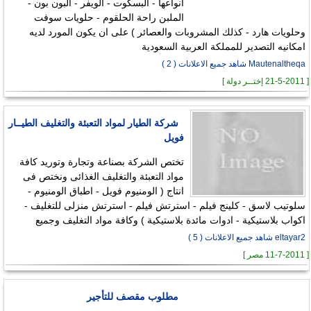
انواعها - البسكوت - الويفر - البون بون -
الملبن راحة الحلقوم - حلويات سوفت
وحلويات هارد - كذلك المشروبات والعصائر ) على ان يكون المورد لديه
امكانيه التصدير للمملكة العربية السعودية
Mautenaltheqa شاهد جميع الاعلانات ( 2 )
[ 21-5-2011 إختــر دولة ]
شركة الطيار لمواد التعبئة والتغليف الطيــار
فويل
تختص الشركة بصناعة وتجارة وتوريد كافة
مواد التعبئة والتغليف الغذائى ونختص فى
انتاج ( الومنيوم فويل - اطباق الومنيوم -
سلوتيب لاسق - كلينج فيلم - استرتش فيلم - استرتش منزلى للتغليف -
اكواب بلاستيكية - ادوات مائدة بلاستيكية ) وكافة مواد التغليف وجميع
eltayar2 شاهد جميع الاعلانات ( 5 )
[ 11-7-2011 مصر ]
مطلوب مقصف للتأجير