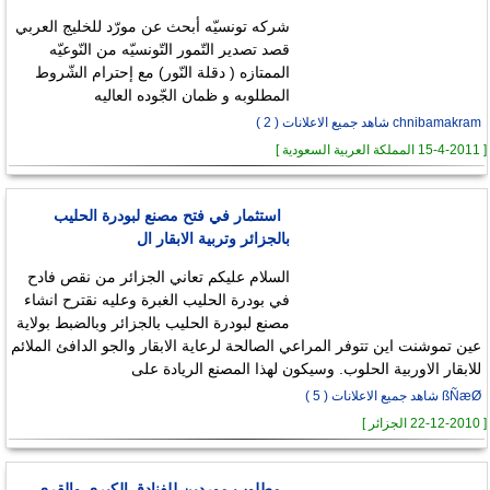
شركه تونسيّه أبحث عن مورّد للخليج العربي
قصد تصدير التّمور التّونسيّه من النّوعيّه
الممتازه ( دقلة النّور) مع إحترام الشّروط
المطلوبه و ظمان الجّوده العاليه
chnibamakram شاهد جميع الاعلانات ( 2 )
[ 15-4-2011 المملكة العربية السعودية ]
استثمار في فتح مصنع لبودرة الحليب
بالجزائر وتربية الابقار ال
السلام عليكم تعاني الجزائر من نقص فادح
في بودرة الحليب الغبرة وعليه نقترح انشاء
مصنع لبودرة الحليب بالجزائر وبالضبط بولاية
عين تموشنت اين تتوفر المراعي الصالحة لرعاية الابقار والجو الدافئ الملائم
للابقار الاوربية الحلوب. وسيكون لهذا المصنع الريادة على
ßÑæØ شاهد جميع الاعلانات ( 5 )
[ 22-12-2010 الجزائر ]
مطلوب موردين للفنادق الكبرى والقرى