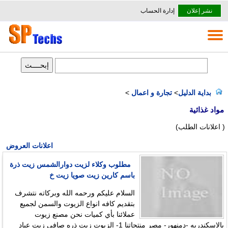
نشر إعلان
إدارة الحساب
بداية الدليل
>
تجارة و اعمال
>
مواد غذائية
( اعلانات الطلب)
اعلانات العروض
مطلوب وكلاء لزيت دوارالشمس زيت ذرة
باسم كارين زيت صويا زيت خ
السلام عليكم ورحمه الله وبركاته نتشرف
بتقديم كافه انواع الزيوت والسمن لجميع
عملائنا بأي كميات نحن مصنع زيوت
بالاسكندريه -دمنهور- مصر منتجاتنا 1- الزيوت زيت ذره صافي زيت عباد