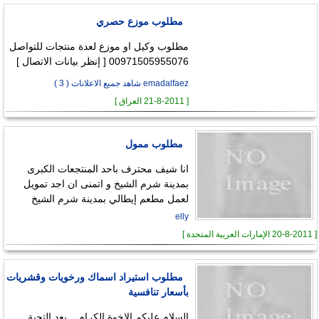
مطلوب موزع حصري
مطلوب وكيل او موزع لعدة منتجات للتواصل
00971505955076 [ إنظر بيانات الاتصال ]
emadalfaez شاهد جميع الاعلانات ( 3 )
[ 21-8-2011 العراق ]
مطلوب ممول
انا شيف محترف باحد المنتجعات الكبرى
بمدينة شرم الشيخ و اتمنى ان اجد تمويل
لعمل مطعم إيطالي بمدينة شرم الشيخ
elly
[ 20-8-2011 الإمارات العربية المتحدة ]
مطلوب استيراد اسماك ورخويات وقشريات
بأسعار تنافسية
السلام عليكم الاخوة الكرام....بعد التحية