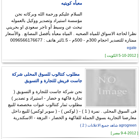
معبأه كويتيه
السلام عليكم ورحمة الله وبركاته نحن
مؤسسة استيراد وتصدير ووكيل بالعموله
نبحث عن وسيط أو تاجر سعودي او بحريني
نظرا لحاجة الاسواق للمياه الصحيه . المياه معبأه بأفضل المصانع . والأسعار
ممتازه للتصدير احجام 300م - 500م - 1.5لتر هاتف : 0096566176677
egate
[ 5-10-2012 الكويت ]
مطلوب كنتالوب للسوق المحلى شركة
جاست فريش للتجارة و التسويق
نحن شركة جاست للتجارة و التسويق (
تجارة فاكهة و خضار - استيراد و تصدير )
مطلوب ثمار كنتالوب عبوات مخصصة للبيع
فى السوق المحلى . نمرة ( 1 ) - ( لوكس ) - ( سوبر لوكس) للبيع داخل
معارضنا التجارية بسوق الجملة للفاكهة و الخضار - النزهة - الاسكندرية
agrogreen شاهد جميع الاعلانات ( 2 )
[ 9-4-2012 مصر ]