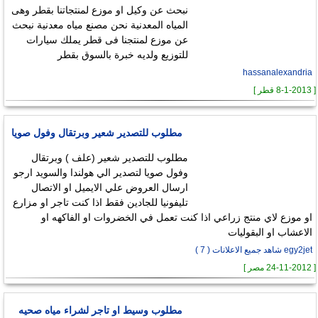
نبحث عن وكيل او موزع لمنتجاتنا بقطر وهى
المياه المعدنية نحن مصنع مياه معدنية نبحث
عن موزع لمنتجنا فى قطر يملك سيارات
للتوزيع ولديه خبرة بالسوق بقطر
hassanalexandria
[ 8-1-2013 قطر ]
مطلوب للتصدير شعير وبرتقال وفول صويا
مطلوب للتصدير شعير (علف ) وبرتقال
وفول صويا لتصدير الي هولندا والسويد ارجو
ارسال العروض علي الايميل او الاتصال
تليفونيا للجادين فقط اذا كنت تاجر او مزارع
او موزع لاي منتج زراعي اذا كنت تعمل في الخضروات او الفاكهه او
الاعشاب او البقوليات
egy2jet شاهد جميع الاعلانات ( 7 )
[ 24-11-2012 مصر ]
مطلوب وسيط او تاجر لشراء مياه صحيه